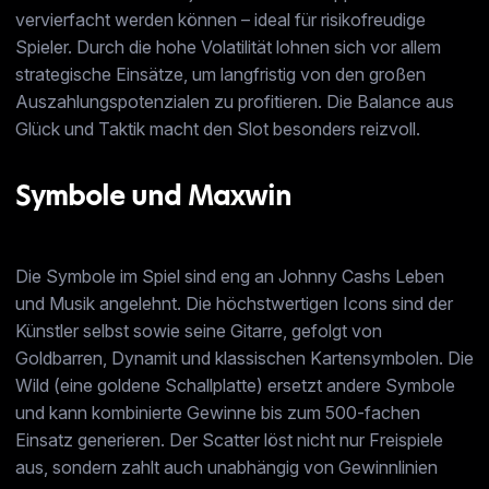
vervierfacht werden können – ideal für risikofreudige
Spieler. Durch die hohe Volatilität lohnen sich vor allem
strategische Einsätze, um langfristig von den großen
Auszahlungspotenzialen zu profitieren. Die Balance aus
Glück und Taktik macht den Slot besonders reizvoll.
Symbole und Maxwin
Die Symbole im Spiel sind eng an Johnny Cashs Leben
und Musik angelehnt. Die höchstwertigen Icons sind der
Künstler selbst sowie seine Gitarre, gefolgt von
Goldbarren, Dynamit und klassischen Kartensymbolen. Die
Wild (eine goldene Schallplatte) ersetzt andere Symbole
und kann kombinierte Gewinne bis zum 500-fachen
Einsatz generieren. Der Scatter löst nicht nur Freispiele
aus, sondern zahlt auch unabhängig von Gewinnlinien