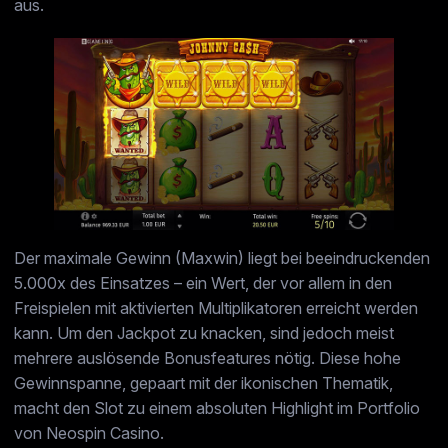
aus.
Der maximale Gewinn (Maxwin) liegt bei beeindruckenden
5.000x des Einsatzes – ein Wert, der vor allem in den
Freispielen mit aktivierten Multiplikatoren erreicht werden
kann. Um den Jackpot zu knacken, sind jedoch meist
mehrere auslösende Bonusfeatures nötig. Diese hohe
Gewinnspanne, gepaart mit der ikonischen Thematik,
macht den Slot zu einem absoluten Highlight im Portfolio
von Neospin Casino.